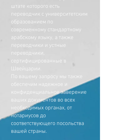
штате которого есть
переводчик с университетским
образованием по
современному стандартному
арабскому языку, а также
переводчики и устные
переводчики,
сертифицированные в
Швейцарии.
По вашему запросу мы также
обеспечим надежное и
конфиденциальное заверение
ваших документов во всех
необходимых органах, от
нотариусов
до
соответствующего
посольства
вашей страны.