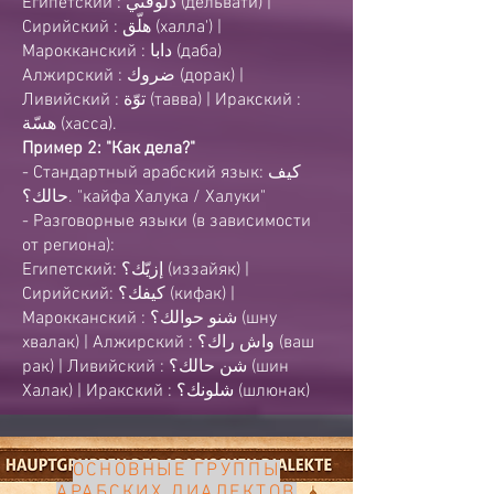
Египетский
: دلوقتي (дельвати) |
Сирийский
: هلّق (халла') |
Марокканский
: دابا (даба)
Алжирский
: ضروك (дорак) |
Ливийский
: توّة (тавва) |
Иракский
:
هسّة (хасса).
Пример 2: "Как дела?"
- Стандартный арабский язык: كيف
حالك؟. "кайфа Халука / Халуки"
- Разговорные языки (в зависимости
от региона):
Египетский: إزيّك؟ (иззайяк) |
Сирийский: كيفك؟ (кифак) |
Марокканский
: شنو حوالك؟ (шну
хвалак) |
Алжирский
: واش راك؟ (ваш
рак) |
Ливийский
: شن حالك؟ (шин
Халак) |
Иракский
: شلونك؟ (шлюнак)
ОСНОВНЫЕ ГРУППЫ
АРАБСКИХ ДИАЛЕКТОВ