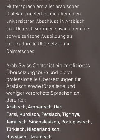
Muttersprachlern aller arabischen
Dialekte angefertigt, die über einen
universitären Abschluss in Arabisch
und Deutsch verfügen sowie über eine
schweizerische Ausbildung als
interkulturelle Übersetzer und
Dolmetscher.
Arab Swiss Center ist ein zertifiziertes
Übersetzungsbüro und bietet
professionelle Übersetzungen für
Arabisch sowie für seltene und
weniger verbreitete Sprachen an,
darunter:
Arabisch, Amharisch, Dari,
Farsi,
Kurdisch,
Persisch
,
Tigrinya
,
Tamilisch
,
Singhalesisch
,
Portugiesisch
,
Türkisch,
Niederländisch
,
Russisch
,
Ukrainisch
,