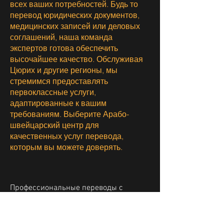
всех ваших потребностей. Будь то
перевод юридических документов,
медицинских записей или деловых
соглашений, наша команда
экспертов готова обеспечить
высочайшее качество. Обслуживая
Цюрих и другие регионы, мы
стремимся предоставлять
первоклассные услуги,
адаптированные к вашим
требованиям. Выберите Арабо-
швейцарский центр для
качественных услуг перевода,
которым вы можете доверять.
Профессиональные переводы с
арабского на немецкий язык.
Мы переводим все виды документов с
арабского на немецкий и наоборот. В