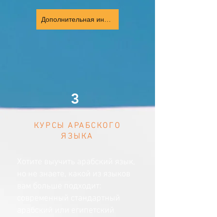
Дополнительная информация
3
КУРСЫ АРАБСКОГО
ЯЗЫКА
Хотите выучить арабский язык,
но не знаете, какой из языков
вам больше подходит:
современный стандартный
арабский или египетский