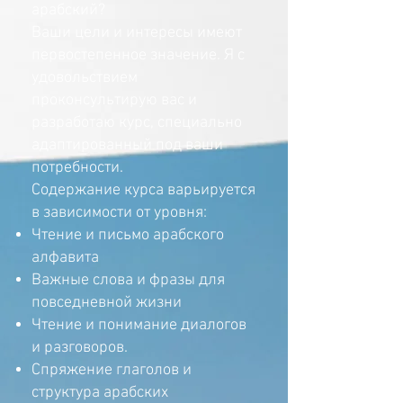
арабский?
Ваши цели и интересы имеют
первостепенное значение. Я с
удовольствием
проконсультирую вас и
разработаю курс, специально
адаптированный под ваши
потребности.
Содержание курса варьируется
в зависимости от уровня:
Чтение и письмо арабского
алфавита
Важные слова и фразы для
повседневной жизни
Чтение и понимание диалогов
и разговоров.
Спряжение глаголов и
структура арабских