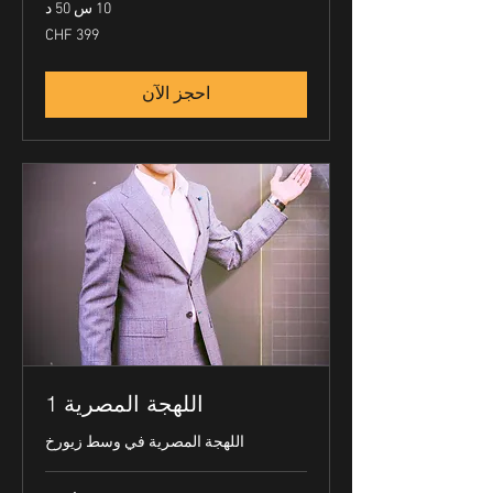
10 س 50 د
399
فرنك
سويسري
احجز الآن
اللهجة المصرية 1
اللهجة المصرية في وسط زيورخ