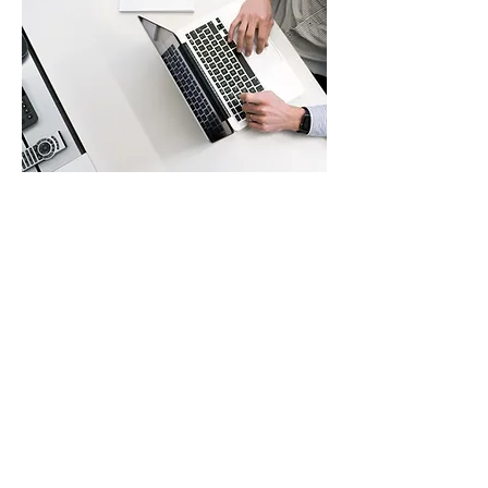
شبه خاص
مجموعة من ثلاثة
مدة الدورة
الاب 290.-/ص.
390 فرنك
سويسري
للشخص الواحد
410 فرنك
سويسري/لكل
شخص