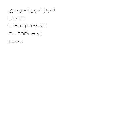
المركز العربي السويسري
الحفني
بانهوفشتراسيه 10
.زيورخ
CH-8001
سويسرا
info@arab-swiss.ch
+41 79 884 24 78
العنوان 2
مكان الدورة
Realgymnasium Rämibühl
ريميشتراسيه 56,
8001 زيوريخ