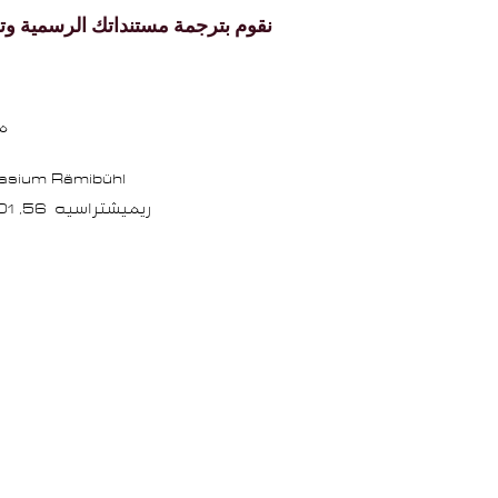
نقوم بترجمة مستنداتك الرسمية وت
مك
asium Rämibühl
ريميشتراسيه 56,
8001
verification"
GITEYJjLL4tiPgVyBCCCx6MmAcIsVVU" />​
<!-- مدير علامات جوجل (بدون سكريبت) -->
<noscript><iframe src="https://www.googletagmanager.com/ns.html?id=GTM-5VV539D"
الارتفاع="0" العرض="0" النمط="display:none;visibility:hidden"></iframe></noscript>
<!-- نهاية مدير علامات جوجل (بدون سكربت) -->