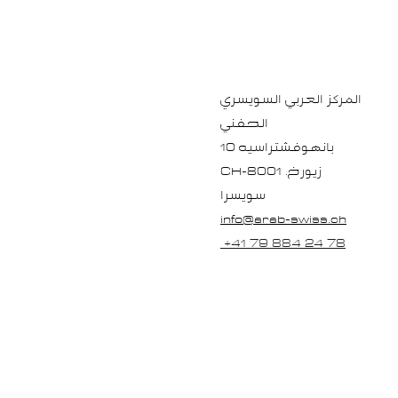
المركز العربي السويسري
الحفني
بانهوفشتراسيه 10
.زيورخ
CH-8001
سويسرا
info@arab-swiss.ch
+41 79 884 24 78