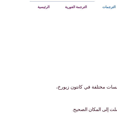
الترجمات
الترجمة الفورية
الرئيسية
<!-- برنامج إدارة العلامات من Google -->
<script>(function(w,d,s,l,i){w[l]=w[l]||[];w[l].push({'gtm.start':
new Date().getTime(),event:'gtm.js'});var f=d.getElementsByTagName(s)[0],
j=d.createElement(s),dl=l!='dataLayer'?'&l='+l:'';j.async=true;j.src=
'
https://www.googletagmanager.com/gtm.js?id='+i+dl;f.parentNode.insertBefore(j,f
})(window,document,'script','dataLayer','GTM-5VV539D');</script>
<!-- نهاية برنامج إدارة العلامات من Google -->
سات مختلفة في كانتون زيورخ،
لت إلى المكان الصحيح.