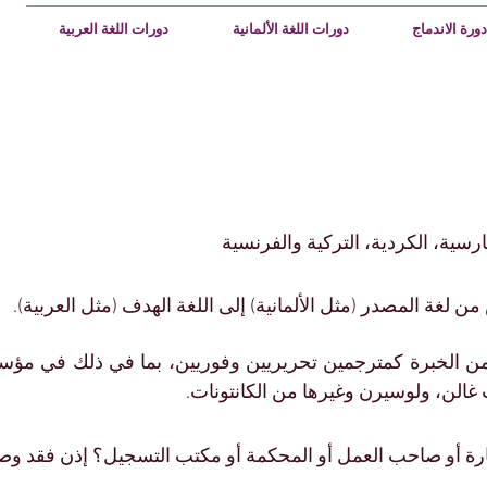
دورة الاندماج
دورات اللغة الألمانية
دورات اللغة العربية
<!-- Google Tag Manager (noscript) -->
<noscript><iframe src="https://www.googletagm
height = "0" width = "0" style = "display:none;visib
<!-- نهاية برنامج إدارة العلامات من Google (noscript) -->
);
لفارسية، الكردية،
التركية والفرنسية
ن لغة المصدر (مثل الألمانية) إلى اللغة الهدف (مثل العربية).
من الخبرة كمترجمين تحريريين وفوريين، بما في ذلك في مؤس
الن، ولوسيرن وغيرها من الكانتونات.
رة أو صاحب العمل أو المحكمة أو مكتب التسجيل؟ إذن فقد وص