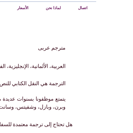
اتصال
لماذا نحن
الأسعار
مترجم عربى
anager.com/ns.html?id=GTM-5VV539D"
ility:hidden"></iframe></noscript>
العربية، الألمانية، الإنجليزية، ا
الترجمة هي النقل الكتابي للنص م
يتمتع موظفونا بسنوات عديدة 
وبرن، وبازل، وشفيتس، وسانت غ
هل تحتاج إلى ترجمة معتمدة للسفا