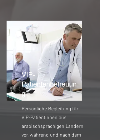
VIP-
Patientenbetreuun
g
Persönliche Begleitung für
VIP-Patientinnen aus
arabischsprachigen Ländern
vor, während und nach dem