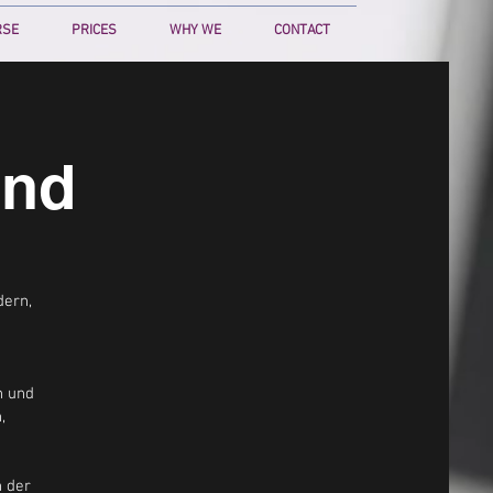
RSE
PRICES
WHY WE
CONTACT
and
dern,
n und
,
n der