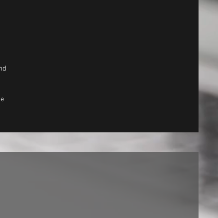
nd
re