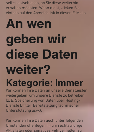
selbst entscheiden, ob Sie diese weiterhin
erhalten möchten. Wenn nicht, klicken Sie
einfach auf den Abmeldelink in diesen E-Mails.
An wen
geben wir
diese Daten
weiter?
Kategorie: Immer
Wir können Ihre Daten an unsere Dienstleister
weitergeben, um unsere Dienste zu betreiben
(z. B. Speicherung von Daten über Hosting-
Dienste Dritter, Bereitstellung technischer
Unterstützung usw.).
Wir können Ihre Daten auch unter folgenden
Umständen offenlegen: (i) um rechtswidrige
Aktivitäten oder sonstiges Fehlverhalten zu