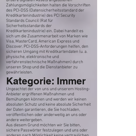
unsere digitalen Assets angebotenen
Zahlungsmöglichkeiten halten die Vorschriften
des PCI-DSS (Datensicherheitsstandard der
Kreditkartenindustrie) des PCI Security
Standards Council (Rat für
Sicherheitsstandards der
Kreditkartenindustrie) ein. Dabei handelt es
sich um die Zusammenarbeit von Marken wie
Visa, MasterCard, American Express und
Discover. PCI-DSS-Anforderungen helfen, den
sicheren Umgang mit Kreditkartendaten (u. a.
physische, elektronische und
verfahrenstechnische Maßnahmen) durch
unseren Shop und die Dienstanbieter zu
gewährleisten.
Kategorie: Immer
Ungeachtet der von uns und unserem Hosting-
Anbieter ergriffenen Maßnahmen und
Bemühungen können und werden wir keinen
absoluten Schutz und keine absolute Sicherheit
der Daten garantieren, die Sie hochladen,
veröffentlichen oder anderweitig an uns oder
andere weitergeben.
Aus diesem Grund möchten wir Sie bitten,
sichere Passwörter festzulegen und uns oder
anderen nach Möglichkeit keine vertraulichen