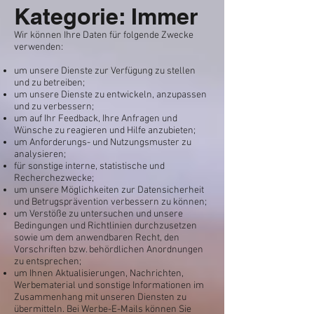
Kategorie: Immer
Wir können Ihre Daten für folgende Zwecke
verwenden:
um unsere Dienste zur Verfügung zu stellen
und zu betreiben;
um unsere Dienste zu entwickeln, anzupassen
und zu verbessern;
um auf Ihr Feedback, Ihre Anfragen und
Wünsche zu reagieren und Hilfe anzubieten;
um Anforderungs- und Nutzungsmuster zu
analysieren;
für sonstige interne, statistische und
Recherchezwecke;
um unsere Möglichkeiten zur Datensicherheit
und Betrugsprävention verbessern zu können;
um Verstöße zu untersuchen und unsere
Bedingungen und Richtlinien durchzusetzen
sowie um dem anwendbaren Recht, den
Vorschriften bzw. behördlichen Anordnungen
zu entsprechen;
um Ihnen Aktualisierungen, Nachrichten,
Werbematerial und sonstige Informationen im
Zusammenhang mit unseren Diensten zu
übermitteln. Bei Werbe-E-Mails können Sie