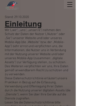
Stand:
29.10.2020
Einleitung
Wir („wir“, „uns“, „unser/e“) nehmen den
Schutz der Daten der Nutzer („Nutzer“ oder
„Sie“) unserer Website und/oder unseres
Mobile-App (die „Website“ bzw. der „Mobile-
App“) sehr ernst und verpflichten uns, die
Informationen, die Nutzer uns in Verbindung
mit der Nutzung unserer Website und/oder
unseres Mobile-App (zusammen: „digitale
Assets“) zur Verfügung stellen, zu schützen.
Des Weiteren verpflichten wir uns, Ihre Daten
gemäß anwendbarem Recht zu schützen und
zu verwenden.
Diese Datenschutzrichtlinie erläutert unsere
Praktiken in Bezug auf die Erfassung,
Verwendung und Offenlegung Ihrer Daten
durch die Nutzung unserer digitalen Assets (die
„Dienste“), wenn Sie über Ihre Geräte auf die
Dienste zugreifen.
Lesen Sie die Datenschutzrichtlinie bitte