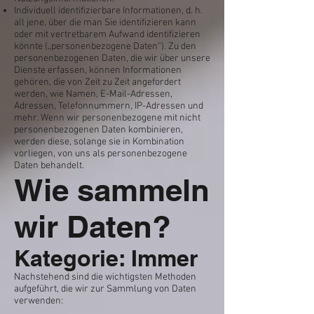
Individuell identifizierbare Informationen, d. h.
all jene, über die man Sie identifizieren kann
oder mit vertretbarem Aufwand identifizieren
könnte („personenbezogene Daten“). Zu den
personenbezogenen Daten, die wir über unsere
Dienste erfassen, können Informationen
gehören, die von Zeit zu Zeit angefordert
werden, wie Namen, E-Mail-Adressen,
Adressen, Telefonnummern, IP-Adressen und
mehr. Wenn wir personenbezogene mit nicht
personenbezogenen Daten kombinieren,
werden diese, solange sie in Kombination
vorliegen, von uns als personenbezogene
Daten behandelt.
Wie sammeln
wir Daten?
Kategorie: Immer
Nachstehend sind die wichtigsten Methoden
aufgeführt, die wir zur Sammlung von Daten
verwenden: