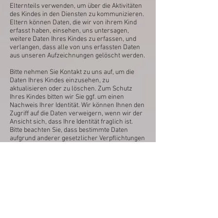
Elternteils verwenden, um über die Aktivitäten
des Kindes in den Diensten zu kommunizieren.
Eltern können Daten, die wir von ihrem Kind
erfasst haben, einsehen, uns untersagen,
weitere Daten Ihres Kindes zu erfassen, und
verlangen, dass alle von uns erfassten Daten
aus unseren Aufzeichnungen gelöscht werden.
Bitte nehmen Sie Kontakt zu uns auf, um die
Daten Ihres Kindes einzusehen, zu
aktualisieren oder zu löschen. Zum Schutz
Ihres Kindes bitten wir Sie ggf. um einen
Nachweis Ihrer Identität. Wir können Ihnen den
Zugriff auf die Daten verweigern, wenn wir der
Ansicht sich, dass Ihre Identität fraglich ist.
Bitte beachten Sie, dass bestimmte Daten
aufgrund anderer gesetzlicher Verpflichtungen
nicht gelöscht werden können.
Kategorie: Immer
Wir verwenden Ihre personenbezogenen Daten
nur für die in der Datenschutzrichtlinie
festgelegten Zwecke und nur, wenn wir davon
überzeugt sind, dass:
die Verwendung Ihrer personenbezogenen