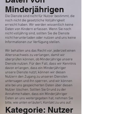
Minderjährigen
Die Dienste sind nicht für Nutzer bestimmt, die
noch nicht die gesetzliche Volljährigkeit
erreicht haben. Wir werden wissentlich keine
Daten von Kindern erfassen. Wenn Sie noch
nicht volljährig sind, sollten Sie die Dienste
nicht herunterladen oder nutzen und uns keine
Informationen zur Verfügung stellen.
Wir behalten uns das Recht vor, jederzeit einen
Altersnachweis zu verlangen, damit wir
überprüfen können, ob Minderjährige unsere
Dienste nutzen. Für den Fall, dass wir Kenntnis
davon erlangen, dass ein Minderjähriger
unsere Dienste nutzt, können wir diesen
Nutzern den Zugang zu unseren Diensten
untersagen und ihn sperren, und wir können
alle bei uns gespeicherten Daten über diesen
Nutzer löschen. Sollten Sie Grund zu der
Annahme haben, dass ein Minderjähriger
Daten an uns weitergegeben hat, nehmen Sie
bitte, wie unten erläutert, Kontakt zu uns auf.
Kategorie: Nutzer