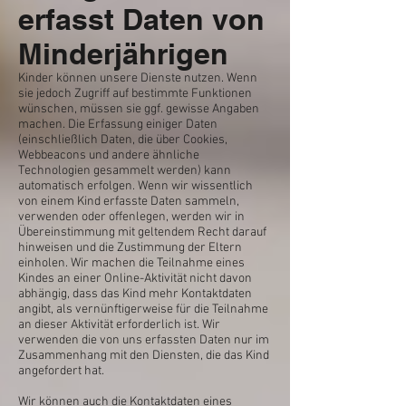
erfasst Daten von
Minderjährigen
Kinder können unsere Dienste nutzen. Wenn
sie jedoch Zugriff auf bestimmte Funktionen
wünschen, müssen sie ggf. gewisse Angaben
machen. Die Erfassung einiger Daten
(einschließlich Daten, die über Cookies,
Webbeacons und andere ähnliche
Technologien gesammelt werden) kann
automatisch erfolgen. Wenn wir wissentlich
von einem Kind erfasste Daten sammeln,
verwenden oder offenlegen, werden wir in
Übereinstimmung mit geltendem Recht darauf
hinweisen und die Zustimmung der Eltern
einholen. Wir machen die Teilnahme eines
Kindes an einer Online-Aktivität nicht davon
abhängig, dass das Kind mehr Kontaktdaten
angibt, als vernünftigerweise für die Teilnahme
an dieser Aktivität erforderlich ist. Wir
verwenden die von uns erfassten Daten nur im
Zusammenhang mit den Diensten, die das Kind
angefordert hat.
Wir können auch die Kontaktdaten eines