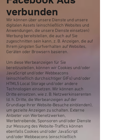
verbunden
Wir können über unsere Dienste und unsere
digitalen Assets (einschließlich Websites und
Anwendungen, die unsere Dienste einsetzen)
Werbung bereitstellen, die auch auf Sie
zugeschnitten sein kann, z. B. Anzeigen, die auf
Ihrem jüngsten Surfverhalten auf Websites,
Geräten oder Browsern basieren.
Um diese Werbeanzeigen für Sie
bereitzustellen, können wir Cookies und/oder
JavaScript und/oder Webbeacons
(einschließlich durchsichtiger GIFs) und/oder
HTML5 Local Storage und/oder andere
Technologien einsetzen. Wir können auch
Dritte einsetzen, wie z. B. Netzwerkinserenten
(d. h. Dritte, die Werbeanzeigen auf der
Grundlage Ihrer Website-Besuche einblenden),
um gezielte Anzeigen zu schalten. Externe
Anbieter von Werbenetzwerken,
Werbetreibende, Sponsoren und/oder Dienste
zur Messung des Website-Traffics können
ebenfalls Cookies und/oder JavaScript
und/oder Webbeacons (einschließlich