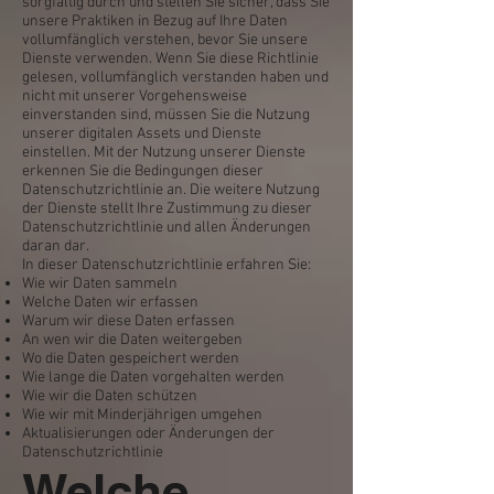
sorgfältig durch und stellen Sie sicher, dass Sie
unsere Praktiken in Bezug auf Ihre Daten
vollumfänglich verstehen, bevor Sie unsere
Dienste verwenden. Wenn Sie diese Richtlinie
gelesen, vollumfänglich verstanden haben und
nicht mit unserer Vorgehensweise
einverstanden sind, müssen Sie die Nutzung
unserer digitalen Assets und Dienste
einstellen. Mit der Nutzung unserer Dienste
erkennen Sie die Bedingungen dieser
Datenschutzrichtlinie an. Die weitere Nutzung
der Dienste stellt Ihre Zustimmung zu dieser
Datenschutzrichtlinie und allen Änderungen
daran dar.
In dieser Datenschutzrichtlinie erfahren Sie:
Wie wir Daten sammeln
Welche Daten wir erfassen
Warum wir diese Daten erfassen
An wen wir die Daten weitergeben
Wo die Daten gespeichert werden
Wie lange die Daten vorgehalten werden
Wie wir die Daten schützen
Wie wir mit Minderjährigen umgehen
Aktualisierungen oder Änderungen der
Datenschutzrichtlinie
Welche