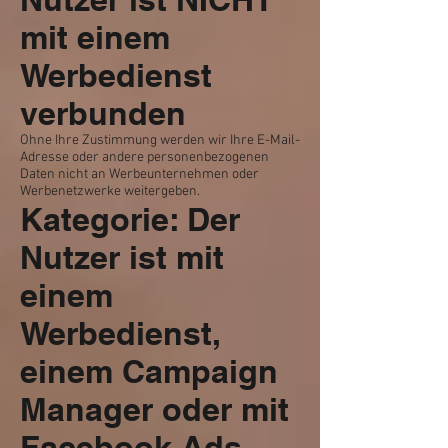
mit einem
Werbedienst
verbunden
Ohne Ihre Zustimmung werden wir Ihre E-Mail-
Adresse oder andere personenbezogenen
Daten nicht an Werbeunternehmen oder
Werbenetzwerke weitergeben.
Kategorie: Der
Nutzer ist mit
einem
Werbedienst,
einem Campaign
Manager oder mit
Facebook Ads