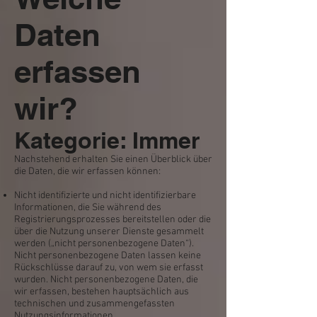
Daten
erfassen
wir?
Kategorie: Immer
Nachstehend erhalten Sie einen Überblick über
die Daten, die wir erfassen können:
Nicht identifizierte und nicht identifizierbare
Informationen, die Sie während des
Registrierungsprozesses bereitstellen oder die
über die Nutzung unserer Dienste gesammelt
werden („nicht personenbezogene Daten“).
Nicht personenbezogene Daten lassen keine
Rückschlüsse darauf zu, von wem sie erfasst
wurden. Nicht personenbezogene Daten, die
wir erfassen, bestehen hauptsächlich aus
technischen und zusammengefassten
Nutzungsinformationen.