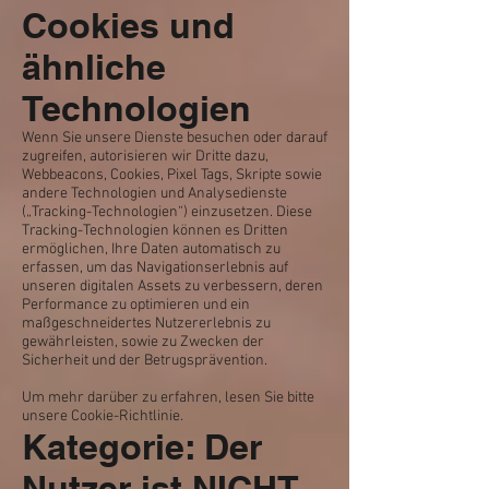
Cookies und
ähnliche
Technologien
Wenn Sie unsere Dienste besuchen oder darauf
zugreifen, autorisieren wir Dritte dazu,
Webbeacons, Cookies, Pixel Tags, Skripte sowie
andere Technologien und Analysedienste
(„Tracking-Technologien“) einzusetzen. Diese
Tracking-Technologien können es Dritten
ermöglichen, Ihre Daten automatisch zu
erfassen, um das Navigationserlebnis auf
unseren digitalen Assets zu verbessern, deren
Performance zu optimieren und ein
maßgeschneidertes Nutzererlebnis zu
gewährleisten, sowie zu Zwecken der
Sicherheit und der Betrugsprävention.
Um mehr darüber zu erfahren, lesen Sie bitte
unsere Cookie-Richtlinie.
Kategorie: Der
Nutzer ist NICHT