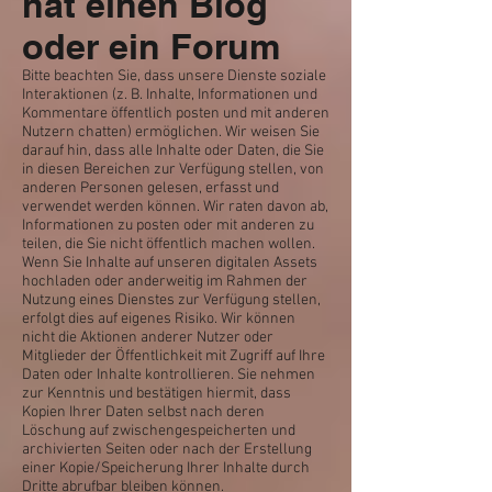
hat einen Blog
oder ein Forum
Bitte beachten Sie, dass unsere Dienste soziale
Interaktionen (z. B. Inhalte, Informationen und
Kommentare öffentlich posten und mit anderen
Nutzern chatten) ermöglichen. Wir weisen Sie
darauf hin, dass alle Inhalte oder Daten, die Sie
in diesen Bereichen zur Verfügung stellen, von
anderen Personen gelesen, erfasst und
verwendet werden können. Wir raten davon ab,
Informationen zu posten oder mit anderen zu
teilen, die Sie nicht öffentlich machen wollen.
Wenn Sie Inhalte auf unseren digitalen Assets
hochladen oder anderweitig im Rahmen der
Nutzung eines Dienstes zur Verfügung stellen,
erfolgt dies auf eigenes Risiko. Wir können
nicht die Aktionen anderer Nutzer oder
Mitglieder der Öffentlichkeit mit Zugriff auf Ihre
Daten oder Inhalte kontrollieren. Sie nehmen
zur Kenntnis und bestätigen hiermit, dass
Kopien Ihrer Daten selbst nach deren
Löschung auf zwischengespeicherten und
archivierten Seiten oder nach der Erstellung
einer Kopie/Speicherung Ihrer Inhalte durch
Dritte abrufbar bleiben können.