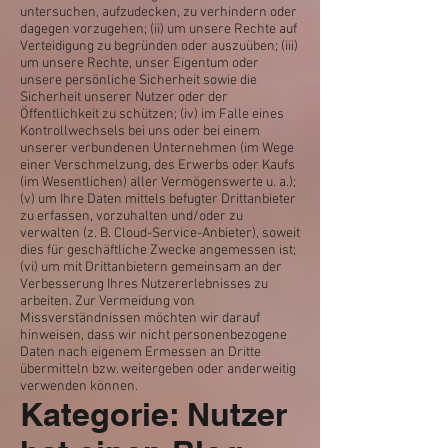
untersuchen, aufzudecken, zu verhindern oder
dagegen vorzugehen; (ii) um unsere Rechte auf
Verteidigung zu begründen oder auszuüben; (iii)
um unsere Rechte, unser Eigentum oder
unsere persönliche Sicherheit sowie die
Sicherheit unserer Nutzer oder der
Öffentlichkeit zu schützen; (iv) im Falle eines
Kontrollwechsels bei uns oder bei einem
unserer verbundenen Unternehmen (im Wege
einer Verschmelzung, des Erwerbs oder Kaufs
(im Wesentlichen) aller Vermögenswerte u. a.);
(v) um Ihre Daten mittels befugter Drittanbieter
zu erfassen, vorzuhalten und/oder zu
verwalten (z. B. Cloud-Service-Anbieter), soweit
dies für geschäftliche Zwecke angemessen ist;
(vi) um mit Drittanbietern gemeinsam an der
Verbesserung Ihres Nutzererlebnisses zu
arbeiten. Zur Vermeidung von
Missverständnissen möchten wir darauf
hinweisen, dass wir nicht personenbezogene
Daten nach eigenem Ermessen an Dritte
übermitteln bzw. weitergeben oder anderweitig
verwenden können.
Kategorie: Nutzer