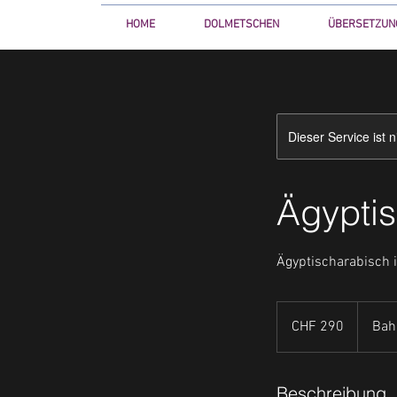
HOME
DOLMETSCHEN
ÜBERSETZUN
Dieser Service ist 
Ägyptis
Ägyptischarabisch 
290
Schweizer
CHF 290
Bah
Franken
Beschreibung