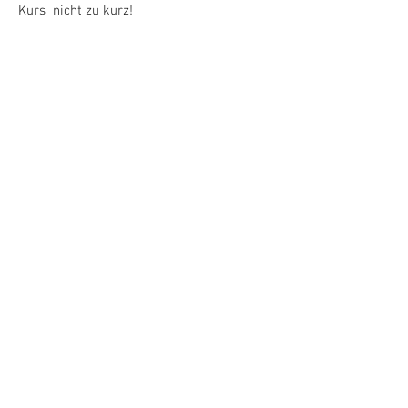
Kurs nicht zu kurz!
KURSKOSTEN
20 LEKTIONEN
Dreiergruppe
3 Teilnehmer
CHF 290.-
Halbprivat2
2 Teilnehmer
CHF 390.-
Privatunterricht
1 Teilnehmer
CHF 590.-