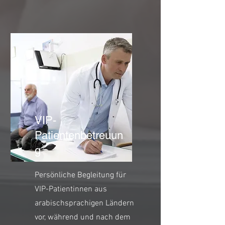
VIP-
Patientenbetreuun
g
Persönliche Begleitung für
VIP-Patientinnen aus
arabischsprachigen Ländern
vor, während und nach dem