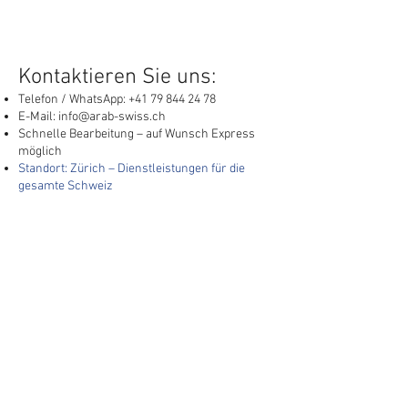
Kontaktieren Sie uns:
Telefon / WhatsApp:
+41 79 844 24 78
E-Mail:
info@arab-swiss.ch
Schnelle Bearbeitung – auf Wunsch Express
möglich
Standort: Zürich – Dienstleistungen für die
gesamte Schweiz
Avicenna GmbH
arab swiss center
Bahnhofstrasse 10
CH-8001 Zürich
Switzerland