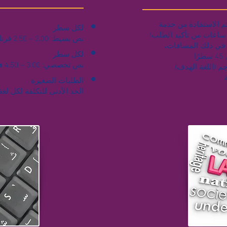
م الاستفادة من خدمة
لكل سطر
نص بسيط: 2.00 – 2.50 فرنك سويسري
اسي من 55 حرفًا بما في ذلك المسافات،
لكل سطر
.
نص تخصصي: 3.00 – 4.50 فرنك سويسري
م (اللغة الهدف).
ة
الطلبات الصغيرة
الحد الأدنى للتكلفة لكل لغة: 80 فرنك سويس