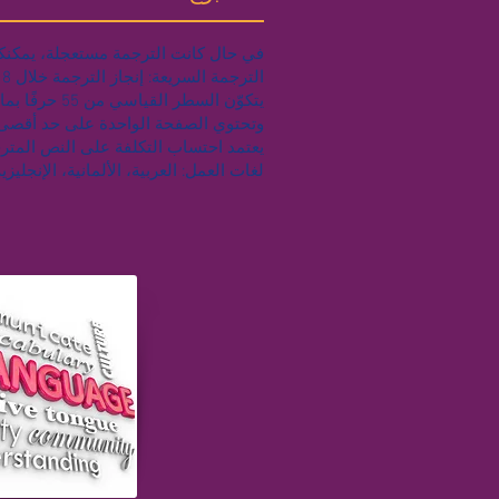
في حال كانت الترجمة مستعجلة، يمكنك
الترجمة السريعة: إنجاز الترجمة خلال 8 ساعات من تأكيد الطلب!
يتكوّن السطر القي
وتحتوي الصفحة الواحدة على حد أقصى 45 سطرًا
يعتمد احتساب التكلفة على النص المترج
لغات العمل: العربية، الألمانية، الإنجليزي