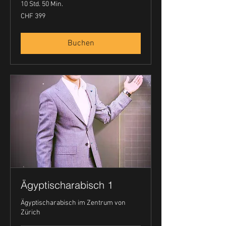
10 Std. 50 Min.
399
CHF 399
Schweizer
Franken
Buchen
Ägyptischarabisch 1
Ägyptischarabisch im Zentrum von
Zürich