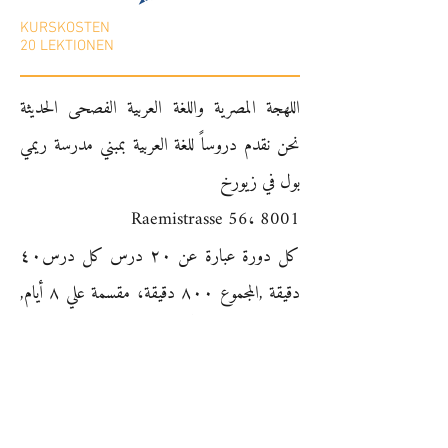
KURSKOSTEN
20 LEKTIONEN
اللهجة المصرية واللغة العربية الفصحى الحديثة
نحن نقدم دروساً للغة العربية بمبني مدرسة ريمي
بول في زيورخ
Raemistrasse 56، 8001
كل دورة عبارة عن ٢٠ درس كل درس٤٠
دقيقة ,المجموع ٨٠٠ دقيقة، مقسمة علي ٨ أيام,
مرة واحدة اسبوعياً
الأثنين الساعة ٦:١٠ حتي ٧:٥٠
الثلاثاء الساعة ٦:١٠ حتي ٧:٥٠