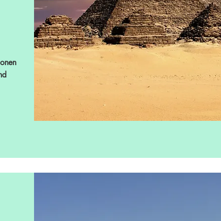
ionen
nd