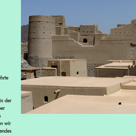
ührte
in der
ber
s
n wir
sendes