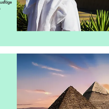
usflüge
n